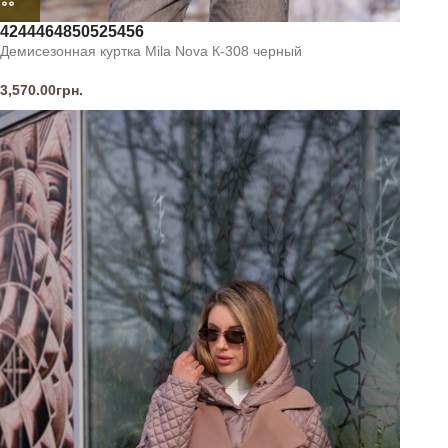
42
44
46
48
50
52
54
56
Демисезонная куртка Mila Nova К-308 черный
3,570.00
грн.