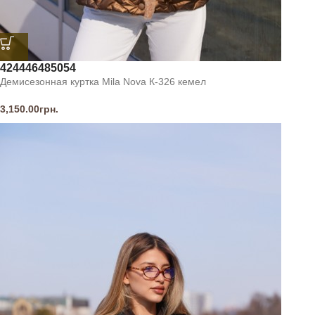
42
44
46
48
50
54
Демисезонная куртка Mila Nova К-326 кемел
3,150.00
грн.