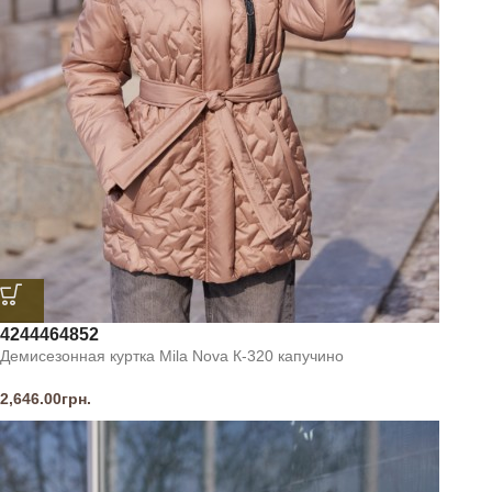
42
44
46
48
52
Демисезонная куртка Mila Nova К-320 капучино
2,646.00
грн.