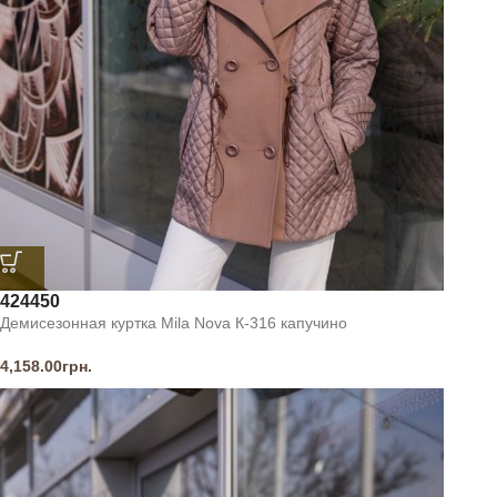
42
44
50
Демисезонная куртка Mila Nova К-316 капучино
4,158.00
грн.