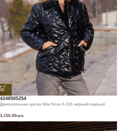
42
48
50
52
54
Демисезонная куртка Mila Nova К-326 черный+черный
3,150.00
грн.