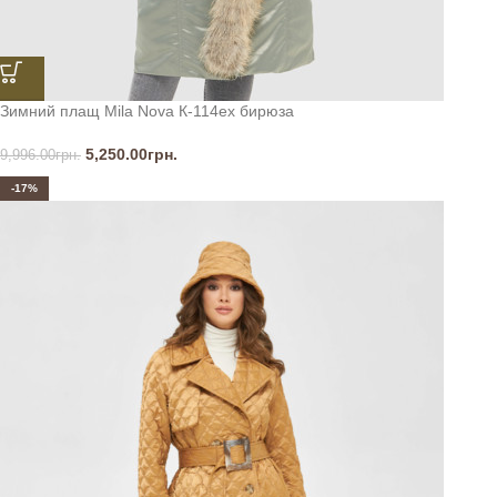
Зимний плащ Mila Nova К-114ех бирюза
5,250.00
грн.
9,996.00
грн.
-17%