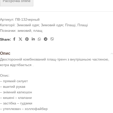
Рассрочка online
Артикул:
ПВ-132черный
Категорії:
Зимовий одяг
,
Зимовий одяг
,
Плащі
,
Плащі
Позначки:
зимовий
,
плащ
Share:
Опис
Двосторонній комбінований плащ-тренч з внутрішньою частиною,
котра відстібається .
Опис:
– прямий силует
– вшитий рукав
– знімний капюшон
– кишені – клапани
– застібка – гудзики
– утеплювач – холлофайбер