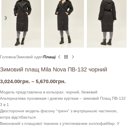
Головна
Зимовий одяг
Плащі
Зимовий плащ Mila Nova ПВ-132 чорний
3,024.00
грн.
–
5,670.00
грн.
Модель представлена в кольорах: чорний, бежевий
Альтернатива пуховикам і довгим курткам – зимовий Плащ ПВ-132
3 в 1.
Двостороння модель фасону “тренч” з внутрішньою частиною,
котра відстібається.
Виконаний з плащової тканини з утеплювачем холлофайбер. У