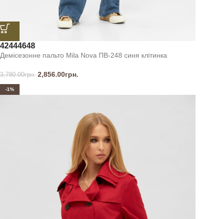
42
44
46
48
Демісезонне пальто Mila Nova ПВ-248 синя клітинка
2,856.00
грн.
3,780.00
грн.
-1%