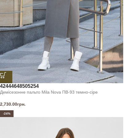
42
44
46
48
50
52
54
Демісезонне пальто Mila Nova ПВ-93 темно-сіре
2,730.00
грн.
-24%