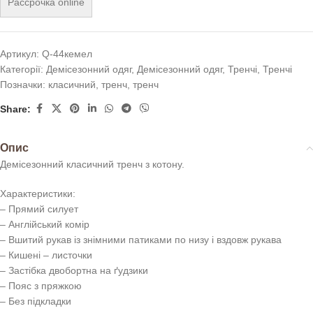
Рассрочка online
Артикул:
Q-44кемел
Категорії:
Демісезонний одяг
,
Демісезонний одяг
,
Тренчі
,
Тренчі
Позначки:
класичний
,
тренч
,
тренч
Share:
Опис
Демісезонний класичний тренч з котону.
Характеристики:
– Прямий силует
– Англійський комір
– Вшитий рукав із знімними патиками по низу і вздовж рукава
– Кишені – листочки
– Застібка двобортна на ґудзики
– Пояс з пряжкою
– Без підкладки