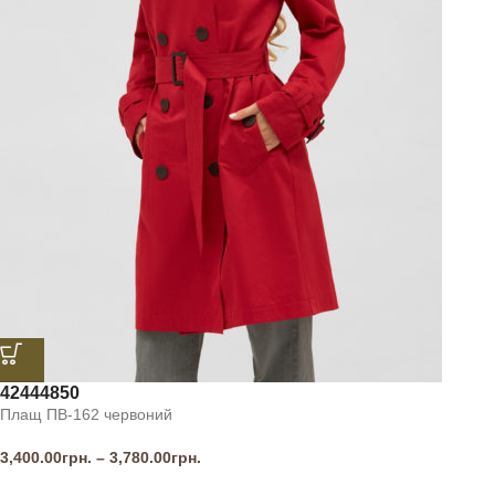
42
44
48
50
Плащ ПВ-162 червоний
3,400.00
грн.
–
3,780.00
грн.