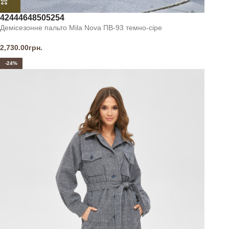
42
44
46
48
50
52
54
Демісезонне пальто Mila Nova ПВ-93 темно-сіре
2,730.00
грн.
-24%