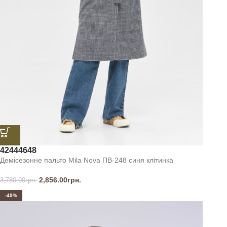
42
44
46
48
Демісезонне пальто Mila Nova ПВ-248 синя клітинка
2,856.00
грн.
3,780.00
грн.
-49%