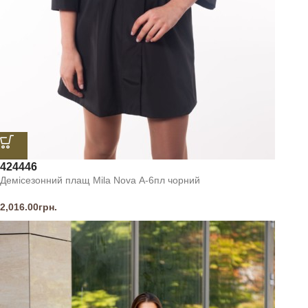
42
44
46
Демісезонний плащ Mila Nova А-6пл чорний
2,016.00
грн.