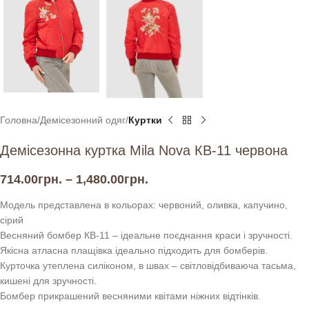
Головна
Демісезонний одяг
Куртки
Демісезонна куртка Mila Nova КВ-11 червона
714.00
грн.
–
1,480.00
грн.
Модель представлена в кольорах: червоний, оливка, капучино,
сірий
Весняний бомбер КВ-11 – ідеальне поєднання краси і зручності.
Якісна атласна плащівка ідеально підходить для бомберів.
Курточка утеплена силіконом, в швах – світловідбиваюча тасьма,
кишені для зручності.
Бомбер прикрашений весняними квітами ніжних відтінків.