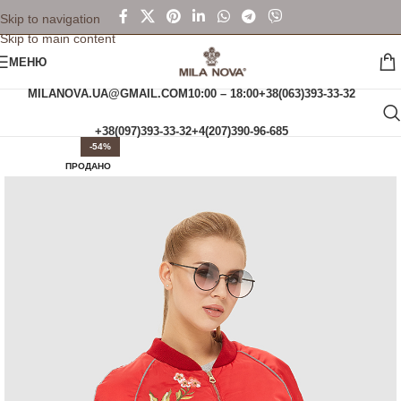
Skip to navigation
Skip to main content
МЕНЮ
MILANOVA.UA@GMAIL.COM
10:00 – 18:00
+38(063)393-33-32
+38(097)393-33-32
+4(207)390-96-685
-54%
ПРОДАНО